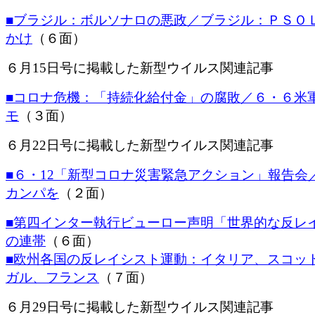
■ブラジル：ボルソナロの悪政／ブラジル：ＰＳＯ
かけ
（６面）
６月15日号に掲載した新型ウイルス関連記事
■コロナ危機：「持続化給付金」の腐敗／６・６米
モ
（３面）
６月22日号に掲載した新型ウイルス関連記事
■６・12「新型コロナ災害緊急アクション」報告会
カンパを
（２面）
■第四インター執行ビューロー声明「世界的な反レ
の連帯
（６面）
■欧州各国の反レイシスト運動：イタリア、スコッ
ガル、フランス
（７面）
６月29日号に掲載した新型ウイルス関連記事