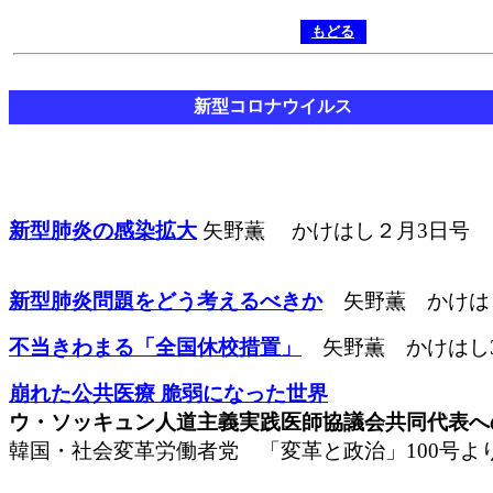
もどる
新型コロナウイルス
新型肺炎の感染拡大
矢野薫 かけはし２月3日号
新型肺炎問題をどう考えるべきか
矢野薫 かけはし
不当きわまる「全国休校措置」
矢野薫 かけはし3
崩れた公共医療 脆弱になった世界
ウ・ソッキュン人道主義実践医師協議会共同代表へ
韓国・社会変革労働者党 「変革と政治」100号よ