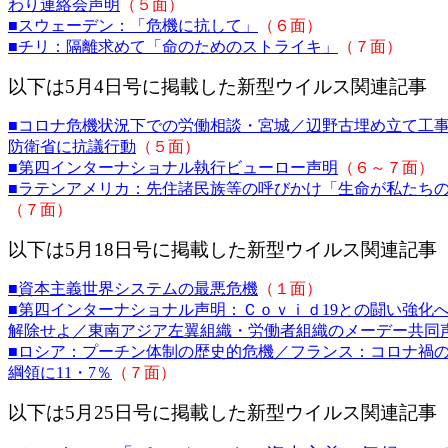
わり連絡会声明
（５面）
■スウェーデン：「危機に抗して」
（６面）
■チリ：隔離求めて「命のためのストライキ」
（７面）
以下は5月4日号に掲載した新型ウイルス関連記事
■コロナ危機状況下での労働相談・宮城／辺野古埋め立て工
防衛省に抗議行動
（５面）
■第四インターナショナル執行ビューロー声明
（６～７面）
■ラテンアメリカ：先住諸民族等の呼びかけ「生命が私たち
（７面）
以下は5月18日号に掲載した新型ウイルス関連記事
■資本主義世界システムの最悪危機
（１面）
■第四インターナショナル声明：Ｃｏｖｉｄ19との闘い強化
解除せよ／東南アジア左翼組織・労働者組織のメーデー共同
■ロシア：プーチン体制の歴史的危機／フランス：コロナ禍
綱領に11・7％
（７面）
以下は5月25日号に掲載した新型ウイルス関連記事