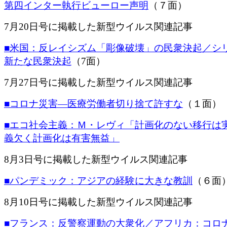
第四インター執行ビューロー声明
（７面）
7月20日号に掲載した新型ウイルス関連記事
■米国：反レイシズム「彫像破壊」の民衆決起／シ
新たな民衆決起
（7面）
7月27日号に掲載した新型ウイルス関連記事
■コロナ災害―医療労働者切り捨て許すな
（１面）
■エコ社会主義：Ｍ・レヴィ「計画化のない移行は
義欠く計画化は有害無益」
8月3日号に掲載した新型ウイルス関連記事
■パンデミック：アジアの経験に大きな教訓
（６面
8月10日号に掲載した新型ウイルス関連記事
■フランス：反警察運動の大衆化／アフリカ：コロ