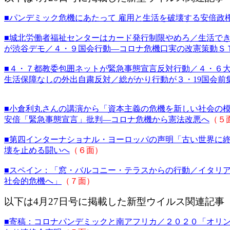
■パンデミック危機にあたって 雇用と生活を破壊する安倍政
■城北労働者福祉センターはカード発行制限やめろ／生活で
が渋谷デモ／４・９国会行動―コロナ危機口実の改憲策動Ｓ
■４・７都教委包囲ネットが緊急事態宣言反対行動／４・６
生活保障なしの外出自粛反対／総がかり行動が３・19国会前
■小倉利丸さんの講演から「資本主義の危機を新しい社会の
安倍「緊急事態宣言」批判―コロナ危機から憲法改悪へ
（５
■第四インターナショナル・ヨーロッパの声明「古い世界に
壊を止める闘いへ
（６面）
■スペイン：「窓・バルコニー・テラスからの行動／イタリ
社会的危機へ」
（７面）
以下は4月27日号に掲載した新型ウイルス関連記事
■寄稿：コロナパンデミックと南アフリカ／２０２０「オリ