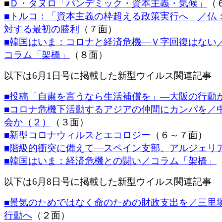
■
Ｄ・タヌロ「パンデミック・資本主義・気候」
（
■トルコ：「資本主義の枠超える政策実行へ」／仏
対する最初の勝利
（７面）
■韓国はいま：コロナと経済危機―Ｖ字回復はない
コラム「架橋」
（８面）
以下は6月1日号に掲載した新型ウイルス関連記事
■投稿「自粛を言うなら生活補償を」―大阪の行動
■コロナ危機下活動するアジアの仲間にカンパを／
会か（２）
（３面）
■新型コロナウィルスとエコロジー
（６～７面）
■階級的衝突に備えて―スペイン支部、アルジェリ
■韓国はいま：経済危機との闘い／コラム「架橋」
以下は6月8日号に掲載した新型ウイルス関連記事
■景気のためではなく命のための財政支出を／三里塚
行動へ
（２面）