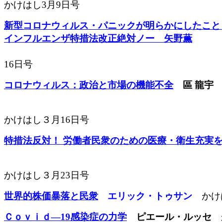
かけはし3月9日号
新型コロナウィルス・パニックが明らかにしたこと
インフルエンザ特措法改正絶対ノー 矢野薫
新型イ
法改正絶対ノー 矢野薫
かけは
16日号
コロナウィルス：政治と市場の機能不全
區 龍宇
かけはし３月16日号
特措法反対！ 労働者民衆のための医療・衛生充実
かけはし３月23日号
世界的株価暴落と民衆
エリック・トゥサン
かけ
Ｃｏｖｉｄ―19感染症の力学
ピエール・ルッセ
か