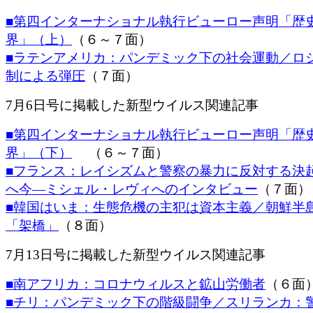
■第四インターナショナル執行ビューロー声明「歴
界」（上）
（６～７面）
■ラテンアメリカ：パンデミック下の社会運動／ロ
制による弾圧
（７面）
7月6日号に掲載した新型ウイルス関連記事
■第四インターナショナル執行ビューロー声明「歴
界」（下）
（６～７面）
■フランス：レイシズムと警察の暴力に反対する決
へ今―ミシェル・レヴィへのインタビュー
（７面）
■韓国はいま：生態危機の主犯は資本主義／朝鮮半
「架橋」
（８面）
7月13日号に掲載した新型ウイルス関連記事
■南アフリカ：コロナウィルスと鉱山労働者
（６面
■チリ：パンデミック下の階級闘争／スリランカ：