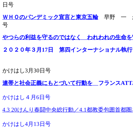
日号
ＷＨＯのパンデミック宣言と東京五輪
早野 一 か
号
やつらの利益を守るのではなく われわれの生命を
２０２０年３月17日 第四インターナショナル執
かけはし3月30日号
連帯と社会正義にもとづいて行動を
フランスATT
かけはし４月6日号
4.3 20けんり春闘中央総行動／4.1都教委包囲首都
かけはし4月13日号