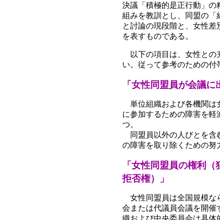
決議「積極的是正行動」の
組みを教訓とし、同盟の「
と討論の現段階と、女性差
を表すものである。
以下の項目は、女性との充
い。従って参考のための付
「女性同盟員が会議に
単位組織および各機関は女
に参加するための障害を軽
つ。
同盟員以外の人びとを含む
の障害を取り除くための努
「女性同盟員の権利（
拒否権）」
女性同盟員は全国規模なら
会または代議員会議を開催
織および中央委員会は具体