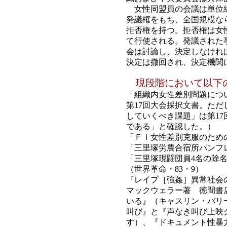
女性同盟員の会議は単位組
発議権をもち、全国規模な
拒否権を持つ。拒否権は女
て行使される。発議された
会は討論し、決定しなけれ
決定は撤回され、決定機関
現段階において以下の
「組織内女性差別問題につ
第17回大会採択文書。た
していくべき課題」は第1
である」と確認した。）
「ＦＩ女性差別克服のため
「三里塚労農合宿所パンフ
「三里塚現闘団員4名の除名
（世界革命・83・9）
『レイプ［強姦］異常社会
マックウェラー著 徳間書
いる』（キャスリン・バリ
叫び』と『声なき叫び上映
す）、『ドキュメント性暴