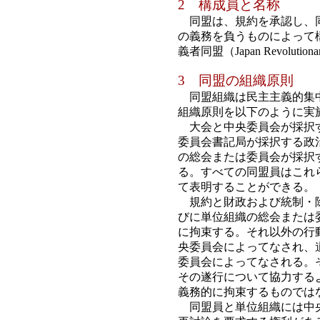
2 構成員と名称
同盟は、規約を承認し、同
の義務を負うものによって
義者同盟（Japan Revolutiona
3 同盟の組織原則
同盟組織は民主主義的集中
組織原則を以下のように実
大会と中央委員会が採択す
委員会書記局が採択する政
の総会または委員会が採択
る。すべての同盟員はこれ
て表明することができる。
規約と財政および統制・除
びに単位組織の総会または
に拘束する。それ以外の行
央委員会によってなされ、
委員会によってなされる。
その遂行について協力する
義務的に拘束するものでは
同盟員と単位組織には中央