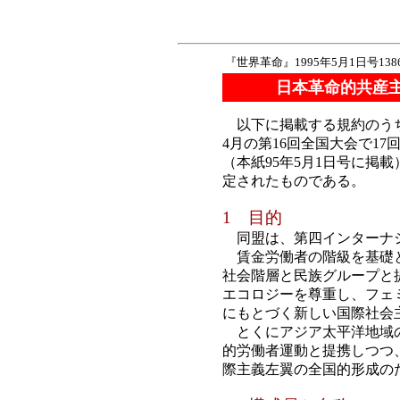
『世界革命』1995年5月1日号13
日本革命的共産
以下に掲載する規約のうち
4月の第16回全国大会で1
（本紙95年5月1日号に掲載
定されたものである。
1 目的
同盟は、第四インターナ
賃金労働者の階級を基礎と
社会階層と民族グループと
エコロジーを尊重し、フェ
にもとづく新しい国際社会
とくにアジア太平洋地域の
的労働者運動と提携しつつ
際主義左翼の全国的形成の