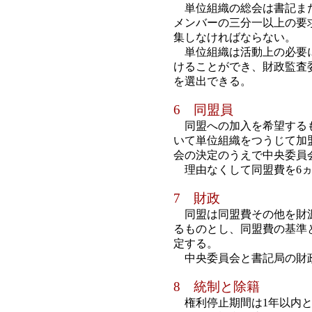
単位組織の総会は書記また
メンバーの三分一以上の要
集しなければならない。
単位組織は活動上の必要に
けることができ、財政監査
を選出できる。
6 同盟員
同盟への加入を希望するも
いて単位組織をつうじて加
会の決定のうえで中央委員
理由なくして同盟費を6ヵ
7 財政
同盟は同盟費その他を財源
るものとし、同盟費の基準
定する。
中央委員会と書記局の財
8 統制と除籍
権利停止期間は1年以内と